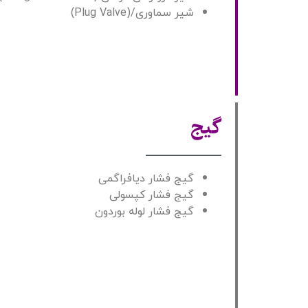
شیر سماوری/(Plug Valve)
گیج
گیج فشار دیافراگمی
گیج فشار کپسولی
گیج فشار لوله بوردون