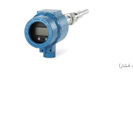
 فشار)