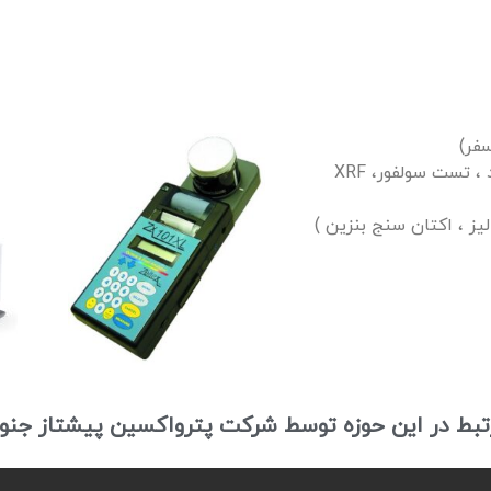
فر)
دستگاه سولفور آنالایزر (اندازه گیری گوگرد ، تست سولفور، XRF
یز ، اکتان سنج بنزین )
رتبط در این حوزه توسط شرکت پترواکسین پیشتاز جنو