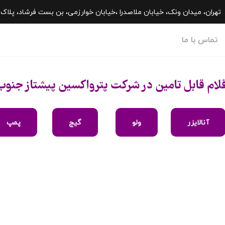
تهران، میدان ونک، خیابان ملاصدرا ،خيابان خوارزمی، بن بست فرشاد، پلاک 27، طبقه 2، واحد 202
تماس با ما
قلام قابل تامین در شرکت پترواکسین پیشتاز جنوب
آنالایزر
ولو
گیج
پمپ