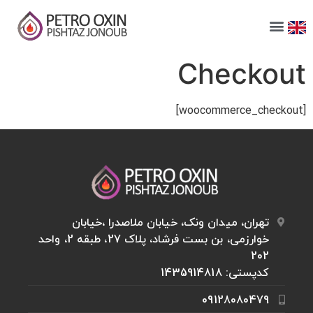
Checkout
[woocommerce_checkout]
تهران، میدان ونک، خیابان ملاصدرا ،خيابان
خوارزمی، بن بست فرشاد، پلاک 27، طبقه 2، واحد
202
کدپستی: 1435914818
09128080479