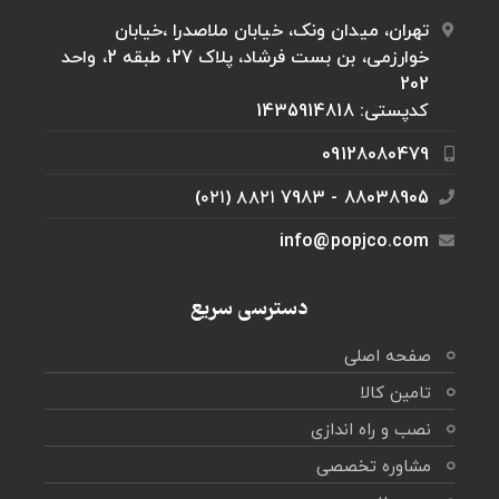
تهران، میدان ونک، خیابان ملاصدرا ،خيابان
خوارزمی، بن بست فرشاد، پلاک 27، طبقه 2، واحد
202
کدپستی: 1435914818
09128080479
88038905 - 7983 ۸۸۲۱ (۰۲۱)
info@popjco.com
دسترسی سریع
صفحه اصلی
تامین کالا
نصب و راه اندازی
مشاوره تخصصی