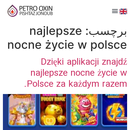
برچسب:
najlepsze
nocne życie w polsce
Dzięki aplikacji znajdź
najlepsze nocne życie w
Polsce za każdym razem.